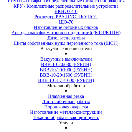
ШРНН - Шкафы распределительные низкого напряжения
КРУ - Комплектные распределительные устройства
ЯКНО 6/10
Реклоузер РВА,ПУС,ПКУ,ПСС
ЩО-70
Изготовление бетонных блоков
Аренда трансформаторов и подстанций (КТП/КТПН)
Дизельгенераторы
Щиты собственных нужд переменного тока (ЩСН)
Вакуумные выключатели
▼
Вакуумные выключатели
ВВВ-10-20/630 (РУБИН)
ВВВ-10-20/1000 (РУБИН)
ВВВ-10-20/1600 (РУБИН)
ВВВ-10-31,5/1600 (РУБИН)
Металлообработка
▼
Плазменная резка
Листогибочные работы
Порошковая окараска
Изготовление металлоконструкций
Токарно обрабатывающий центр
Услуги
▼